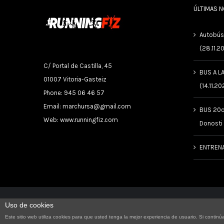
ÚLTIMAS 
Autobús
(28.11.2
C/ Portal de Castilla, 45
BUS A L
01007 Vitoria-Gasteiz
(14.11.20
Phone: 945 06 46 57
Email:
marchursa@gmail.com
BUS 20º
Web:
www.runningfiz.com
Donosti
ENTREN
Uso de cookies
Este sitio web utiliza cookies para que usted tenga la mejor experiencia de usuario. Si con