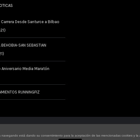
NOTICAS
 Carrera Desde Santurce a Bilbao
021)
A BEHOBIA-SAN SEBASTIAN
21)
 Aniversario Media Maratón
AMIENTOS RUNNINGFIZ
Copyright 2016 |
Ideolab
| Todos los derechos reservados
tinúa navegando está dando su consentimiento para la aceptación de las mencionadas cookies y l