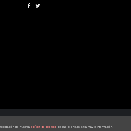
a aceptación de nuestra
política de cookies
, pinche el enlace para mayor información.