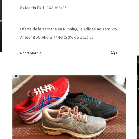
By
Martín Fiz
|
2021/04/23
Oferta de la semana en RunningFiz Adidas Adizero Pro.
Oferta Adidas Adizero Pro
Antes 180€. Ahora 144€ (20% de dto.) La
Read More
0