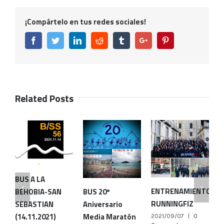
¡Compártelo en tus redes sociales!
Facebook
Twitter
Linkedin
Reddit
Tumblr
Google+
Pinterest
Related Posts
BUS A LA
ENTRENAMIENTOS
BUS 20º
E
BEHOBIA-SAN
RUNNINGFIZ
Aniversario
R
SEBASTIAN
Media Maratón
(14.11.2021)
2021/09/07
|
0
2