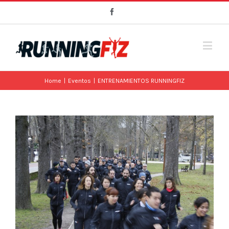
Facebook
Home
|
Eventos
|
ENTRENAMIENTOS RUNNINGFIZ
View
Larger
Image