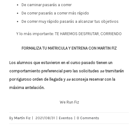
De caminar pasarás a correr
De correr pasarás a correr más rápido
De correr muy rápido pasarás a alcanzar tus objetivos
Y lo más importante: TE HAREMOS DESFRUTAR, CORRIENDO
FORMALIZA TU MATRICULA Y ENTRENA CON MARTIN FIZ
Los alumnos que estuvieron en el curso pasado tienen un
comportamiento preferencial pero las solicitudes
se
tramitarán
por riguroso orden de llegada y
se
aconseja reservar con la
máxima antelación.
We Run Fiz
By
Martín Fiz
|
2021/08/31
|
Eventos
|
0 Comments