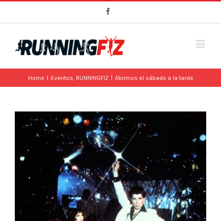
Facebook
Home
|
Eventos
,
RUNNINGFIZ
|
Abrimos el sábado a la tarde
View
Larger
Image