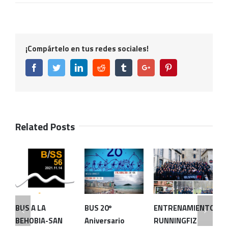
¡Compártelo en tus redes sociales!
Facebook
Twitter
Linkedin
Reddit
Tumblr
Google+
Pinterest
Related Posts
BUS A LA
BUS 20º
ENTRENAMIENTOS
E
BEHOBIA-SAN
Aniversario
RUNNINGFIZ
R