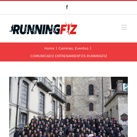
Facebook
Home
|
Carreras
,
Eventos
|
COMUNICADO ENTRENAMIENTOS RUNNINGFIZ
View
Larger
Image