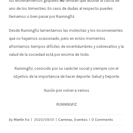
los entrenamientos grupales
No
tendrán que abonar la cuota de
uno de los trimestres. En caso de dudas al respecto puedes
llamarnos o bien pasar por Runningfiz
Desde Runningfiz lamentamos las molestias y los inconvenientes
que os hayamos ocasionado, pero en estos momentos
afrontamos tiempos difíciles de incertidumbres y sobresaltos y la
salud de la sociedad está por encima de todo.
Runningfiz, conocido por su carácter social y siempre con el
objetivo de la importancia de hacer deporte: Salud y Deporte.
Ilusión por volver a vernos
RUNNINGFIZ
By
Martín Fiz
|
2020/09/01
|
Carreras
,
Eventos
|
0 Comments