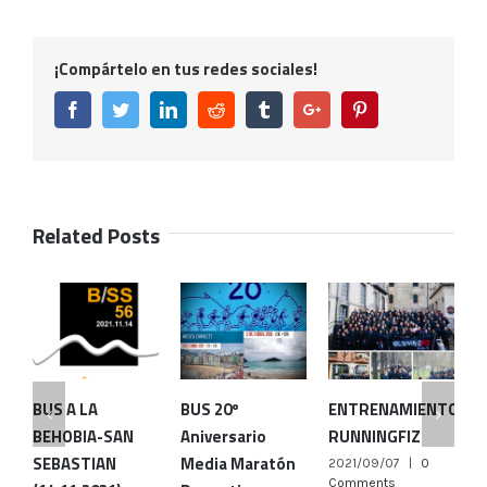
¡Compártelo en tus redes sociales!
Facebook
Twitter
Linkedin
Reddit
Tumblr
Google+
Pinterest
Related Posts
BUS A LA
BUS 20º
ENTRENAMIENTOS
E
BEHOBIA-SAN
Aniversario
RUNNINGFIZ
R
SEBASTIAN
Media Maratón
2021/09/07
|
0
2
Comments
C