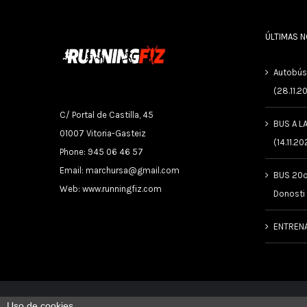
ÚLTIMAS 
Autobús
(28.11.2
C/ Portal de Castilla, 45
BUS A L
01007 Vitoria-Gasteiz
(14.11.20
Phone: 945 06 46 57
Email:
marchursa@gmail.com
BUS 20º
Web:
www.runningfiz.com
Donosti
ENTREN
Uso de cookies