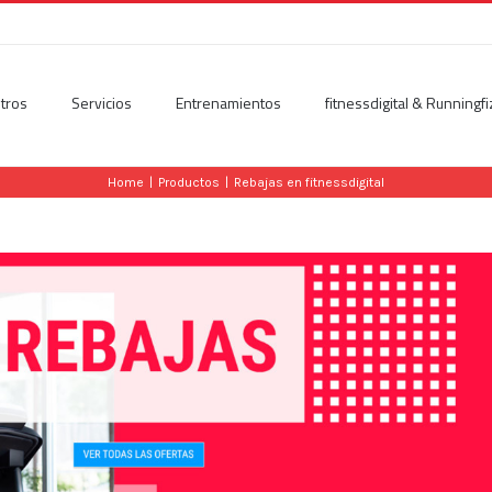
tros
Servicios
Entrenamientos
fitnessdigital & Runningfi
Home
|
Productos
|
Rebajas en fitnessdigital