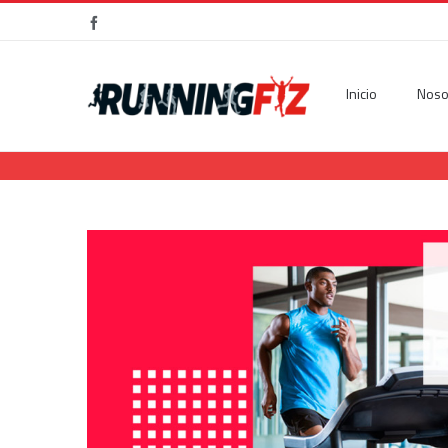
Facebook
Inicio
Noso
View
Larger
Image