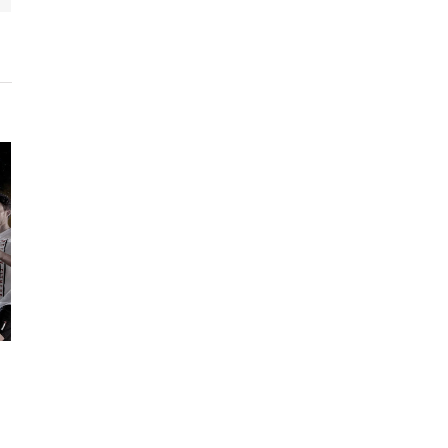
Porta Dorsales
Oferta Cintas de Corr
2021/06/14
|
0 Comments
2021/05/19
|
0 Comment