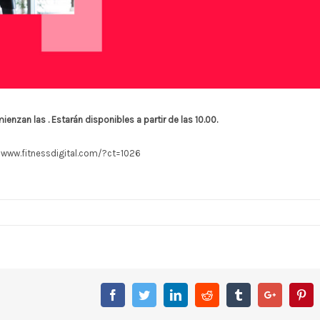
ienzan las . E
starán disponibles a partir de las 10.00.
/www.fitnessdigital.com/?ct=1026
Facebook
Twitter
Linkedin
Reddit
Tumblr
Google+
Pin