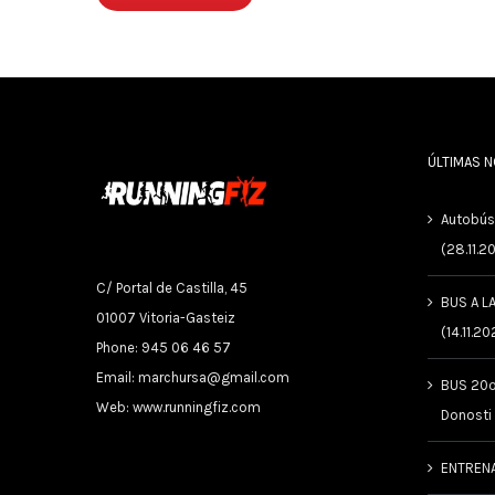
ÚLTIMAS 
Autobús
(28.11.2
C/ Portal de Castilla, 45
BUS A L
01007 Vitoria-Gasteiz
(14.11.20
Phone: 945 06 46 57
Email:
marchursa@gmail.com
BUS 20º
Web:
www.runningfiz.com
Donosti
ENTREN