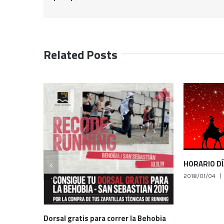
Related Posts
HORARIO DÍA DE REYES
2018/01/04
|
0 Comments
Feliz Año N
Happy New 
2017/12/30
|