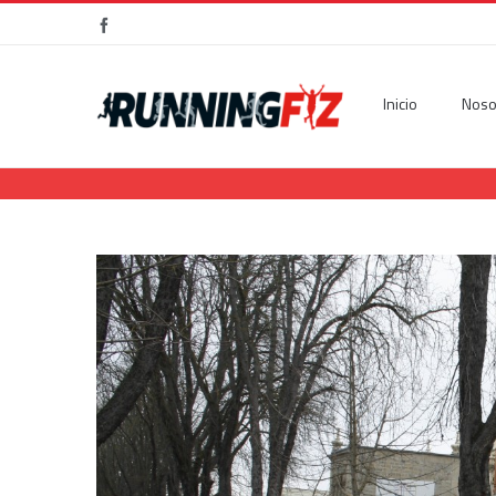
Facebook
Inicio
Noso
View
Larger
Image