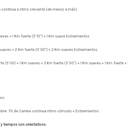
ra continua a ritmo creciente (de menos a más).
uaves + 1 Km fuerte (5´15″) + 1 Km suave Estiramientos
suaves + 2 Km fuerte (5´00″) + 2 Km suaves Estiramientos
e (5´00) + 1 Km suaves + 3 Km fuerte (5´00″) + 1 Km suaves + 1 Km. fuerte + 
os.
iembre: 70 de Carrera continua ritmo cómodo + Estiramientos.
 y tiempos son orientativos.