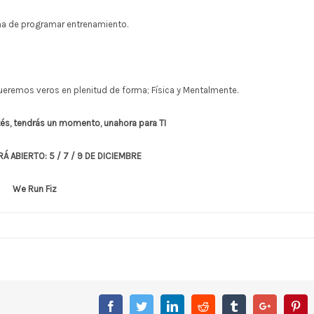
na de programar entrenamiento.
 queremos veros en plenitud de forma; Física y Mentalmente.
és, tendrás un momento, unahora para TI
Á ABIERTO: 5 / 7 / 9 DE DICIEMBRE
We Run Fiz
Facebook
Twitter
Linkedin
Reddit
Tumblr
Google+
Pin