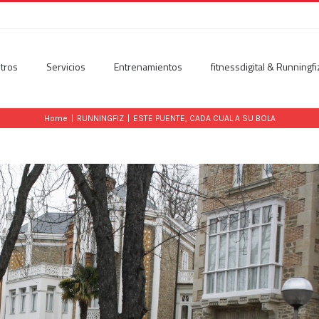
tros
Servicios
Entrenamientos
fitnessdigital & Runningfi
Home
|
RUNNINGFIZ
|
ESTE PUENTE, CADA CUAL A SU BOLA