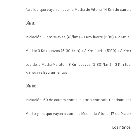
Para los que vayan a hacer la Media de Vitoria: 14 Km de carre
Día 8:
Iniciación: 3 Km suaves (6´/km) + 1 Km fuerte (5´15) + 2 Km s
Medio: 3 Km suaves (5´30´/km) + 2 Km fuerte (5´00) + 2 Km 
Los de la Media Maratón: 3 Km suaves (5´30´/km) + 3 Km fuert
Km suave Estiramientos
Día 10:
Iniciación: 60 de carrera continua ritmo cómodo + estiramient
Medio y los que vayan a correr la Media de Vitoria (17 de Dic
Los ritmos