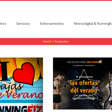
tros
Servicios
Entrenamientos
fitnessdigital & Runningfi
Home
|
Productos