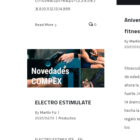
ct=1026&cps=8&pz=1,2,3,4,5,6,7
,8,9,10,11,12,13,14,999
Anive
Read More
0
fitnes
By
Martín
2021/05
Anive
fitnessd
de edad;
ahora la
fuerte...
ELECTRO ESTIMULATE
14 éramo
hecha la
By
Martín Fiz
|
ELECTRO ESTIMULATE
2021/02/15
|
Productos
regalo e
los
ELECTRO ESTIMULATE EN