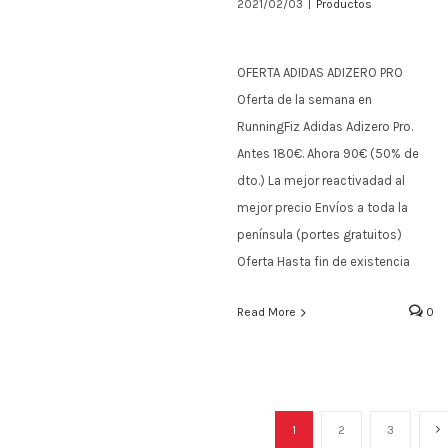
2021/02/03
|
Productos
OFERTA ADIDAS ADIZERO
PRO
OFERTA ADIDAS ADIZERO PRO
Oferta de la semana en
RunningFiz Adidas Adizero Pro.
Antes 180€. Ahora 90€ (50% de
dto.) La mejor reactivadad al
mejor precio Envíos a toda la
península (portes gratuitos)
Oferta Hasta fin de existencia
Read More
0
1
2
3