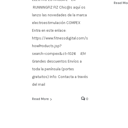
Read Mo
RUNNINGFIZ FIZ Chic@s aquí os
lanzo las novedades de la marca
electroestimulación COMPEX
Entra en este enlace:
https://www.fitnessdigital.com/s
howProducts.jsp?
search=compex&ct=1026 ¡Eh!
Grandes descuentos Envíos a
toda la península (portes
gratuitos) Info: Contacta a través
del mail
Read More
0