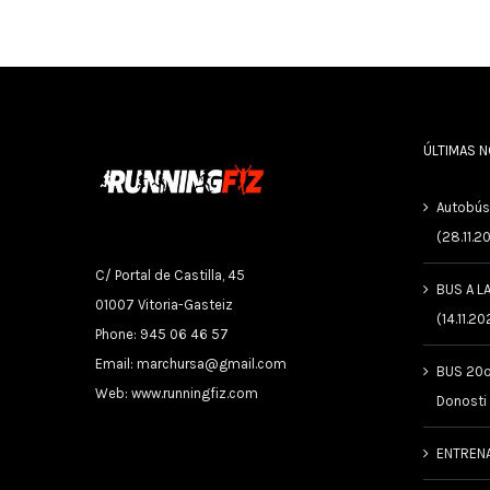
ÚLTIMAS 
Autobús
(28.11.2
C/ Portal de Castilla, 45
BUS A L
01007 Vitoria-Gasteiz
(14.11.20
Phone: 945 06 46 57
Email:
marchursa@gmail.com
BUS 20º
Web:
www.runningfiz.com
Donosti
ENTREN