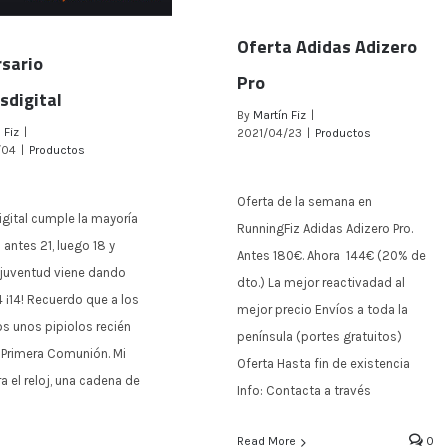
Oferta Adidas Adizero
rsario
Pro
sdigital
By
Martín Fiz
|
Oferta Adidas Adizero Pro
 Fiz
|
2021/04/23
|
Productos
/04
|
Productos
Oferta de la semana en
rsario fitnessdigital
igital cumple la mayoría
RunningFiz Adidas Adizero Pro.
 antes 21, luego 18 y
Antes 180€. Ahora 144€ (20% de
 juventud viene dando
dto.) La mejor reactivadad al
14 ¡14! Recuerdo que a los
mejor precio Envíos a toda la
s unos pipiolos recién
península (portes gratuitos)
 Primera Comunión. Mi
Oferta Hasta fin de existencia
ra el reloj, una cadena de
Info: Contacta a través
Read More
0