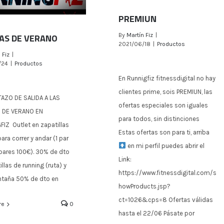
PREMIUN
AS DE VERANO
By
Martín Fiz
|
2021/06/18
|
Productos
 Fiz
|
PREMIUN
/24
|
Productos
En Runnigfiz fitnessdigital no hay
BAJAS DE VERANO
clientes prime, sois PREMIUN, las
TAZO DE SALIDA A LAS
ofertas especiales son iguales
 DE VERANO EN
para todos, sin distinciones
IZ Outlet en zapatillas
Estas ofertas son para ti, arriba
ara correr y andar (1 par
en mi perfil puedes abrir el
pares 100€). 30% de dto
Link:
llas de running (ruta) y
https://www.fitnessdigital.com/s
ntaña 50% de dto en
howProducts.jsp?
ct=1026&cps=8 Ofertas válidas
re
0
hasta el 22/06 Pásate por