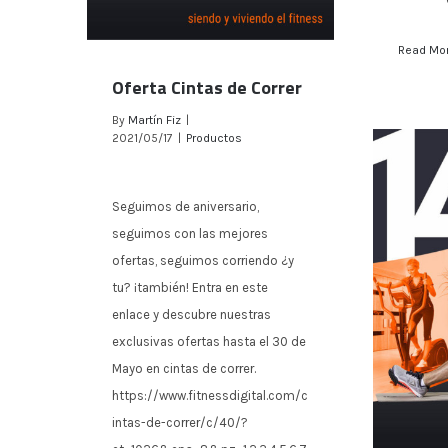
Read Mo
Oferta Cintas de Correr
By
Martín Fiz
|
2021/05/17
|
Productos
Seguimos de aniversario,
seguimos con las mejores
Oferta Cintas de Correr
ofertas, seguimos corriendo ¿y
tu? ¡también! Entra en este
enlace y descubre nuestras
exclusivas ofertas hasta el 30 de
Mayo en cintas de correr.
https://www.fitnessdigital.com/c
intas-de-correr/c/40/?