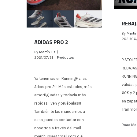
REBAJ
By
Martín
2021/06
ADIDAS PRO 2
By
Martín Fiz
|
RE
2021/07/21
|
Productos
PISTOLE
REBAJAS
RUNNINGF
Ya tenemos en RunningFiz las
ADIDAS PRO 2
válidas p
Adios pro 2!!! Más estables, más
60€ y 2 
amortiguadas y todavía más
en zapati
rapidas!! Ven y pruébalas!!!
Trail mo
También te las mandamos a
casa, puedes contactar con
Read Mo
nosotros a través del mail
marchursa@gmail.com o el