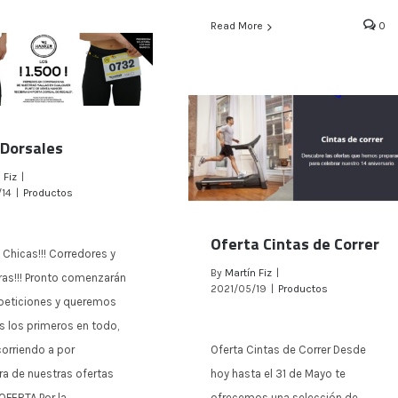
Read More
0
 Dorsales
 Fiz
|
Porta Dorsales
/14
|
Productos
Oferta Cintas de Correr
 Chicas!!! Corredores y
By
Martín Fiz
|
as!!! Pronto comenzarán
Oferta Cintas de Correr
2021/05/19
|
Productos
peticiones y queremos
s los primeros en todo,
Oferta Cintas de Correr Desde
corriendo a por
hoy hasta el 31 de Mayo te
era de nuestras ofertas
ofrecemos una selección de
A Por la