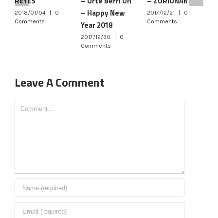
REYES
– Urte Berri On
– ZORIONAK
C
– Happy New
B
2018/01/04
|
0
2017/12/21
|
0
Comments
Comments
Year 2018
2
C
2017/12/30
|
0
Comments
Leave A Comment
Comment