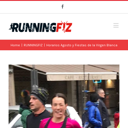
Facebook
Home
|
RUNNINGFIZ
|
Horarios Agosto y Fiestas de la Virgen Blanca
View
Larger
Image