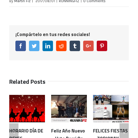
By
Martín Fiz
|
2017/08/01
|
RUNNINGFIZ
|
0 Comments
¡Compártelo en tus redes sociales!
Facebook
Twitter
Linkedin
Reddit
Tumblr
Google+
Pinterest
Related Posts
HORARIO DÍA DE
Feliz Año Nuevo
FELICES FIESTAS
E