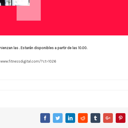
ienzan las . E
starán disponibles a partir de las 10.00.
/www.fitnessdigital.com/?ct=1026
Facebook
Twitter
Linkedin
Reddit
Tumblr
Google+
Pin