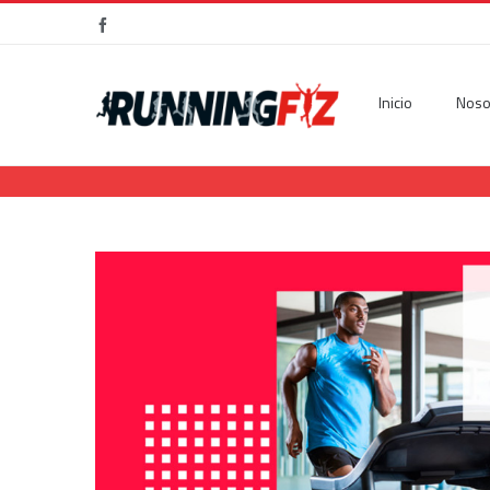
Facebook
Inicio
Noso
View
Larger
Image