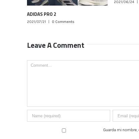
2021/06/24
|
0 Comments
DIDAS PRO 2
021/07/21
|
0 Comments
Leave A Comment
Comment
Guarda mi nombre, 