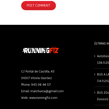
ÚLTIMAS 
Autobús
(28.11.2
C/ Portal de Castilla, 45
BUS A L
01007 Vitoria-Gasteiz
(14.11.20
Phone: 945 06 46 57
Email:
marchursa@gmail.com
BUS 20º
Web:
www.runningfiz.com
Donosti
ENTREN