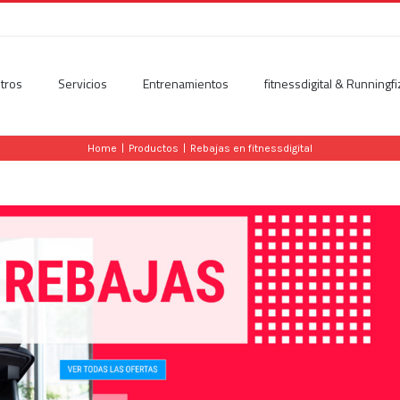
tros
Servicios
Entrenamientos
fitnessdigital & Runningfi
Home
|
Productos
|
Rebajas en fitnessdigital